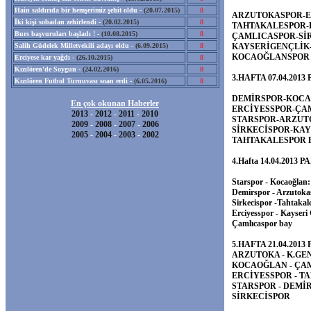
Hain saldırıda bir hemşerimiz şehit oldu -
(20.07.2015)
8
ARZUTOKASPOR-ER
İki kişi sobadan zehirlendi -
(20.02.2015)
8
TAHTAKALESPOR-D
Burs başvuruları başladı ! -
(10.08.2015)
8
ÇAMLICASPOR-SİR
Salih Güdelek Milletvekili adayı oldu -
(6.09.2015)
8
KAYSERİGENÇLİK-
KOCAOĞLANSPOR
Erciyese kar yağdı -
(26.10.2015)
8
Kızılören'de Soygun -
(24.02.2016)
8
3.HAFTA 07.04.2013
Kızılören Futbol Turnuvası soan erdi -
(6.05.2016)
8
DEMİRSPOR-KOCA
En çok okunan Haberler
ERCİYESSPOR-ÇAM
2013
-
2012
-
2011
-
2010
STARSPOR-ARZUTO
2009
-
2008
-
2007
-
2006
SİRKECİSPOR-KAY
2005
-
2004
-
2003
-
2002
TAHTAKALESPOR 
4.Hafta 14.04.2013 
Starspor - Kocaoğlan:
Demirspor - Arzutoka
Sirkecispor -Tahtakal
Erciyesspor - Kayseri 
Çamlıcaspor bay
5.HAFTA 21.04.2013
ARZUTOKA - K.GEN
KOCAOĞLAN - ÇAM
ERCİYESSPOR - TA
STARSPOR - DEMİR
SİRKECİSPOR