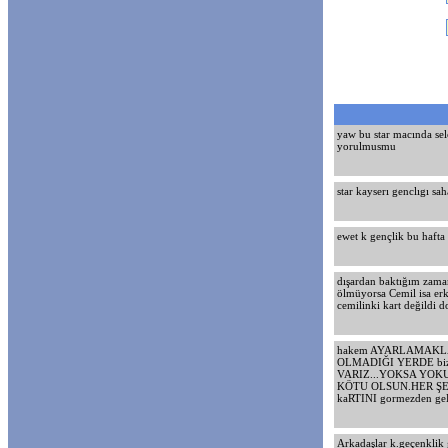
yaw bu star macında se
yorulmusmu
star kayserı genclıgı sa
ewet k gençlik bu hafta 
dışardan baktığım zaman
ölmüyorsa Cemil isa er
cemilinki kart değildi 
hakem AYARLAMAKLA ya
OLMADIĞI YERDE bi
VARIZ...YOKSA YOK
KÖTU OLSUN.HER ŞEY
kaRTINI gormezden ge
Arkadaşlar k.geçenklik g