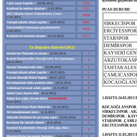
içerisinde geçmesini di
Canlı yayın başladı ! -
(29.06.2013)
17658
Kızılören'in muhtar adayları -
(2.03.2014)
17021
PUAN DURUMU
2012 Yılında Askere Gidecekelerin Listesi -
16958
(7.02.2012)
Uzungöl piknik şöleni yapıldı. -
(9.07.2012)
16893
SİRKECİSPOR
Üniversiteliler buluşması gerçekleştirildi -
16536
ERCİYESSPOR
(2.02.2015)
Kızılören'de korkunç cinayet -
(13.10.2014)
16177
STARSPOR
DEMİRSPOR
En Beğenilen Haberler(2012)
KAYSERİ GEN
Dernek'ten Özhaseki'ye ziyaret -
(25.04.2014)
9
Kayseri Kızılörenliler Derneği'nden Yol Açıklaması -
ARZUTOKAS
8
(28.11.2013)
TAHTAKALES
Dernek Yönetimi belli oldu -
(25.06.2012)
8
Uzungöl piknik şöleni yapıldı. -
(9.07.2012)
8
ÇAMLICASPO
Kayseri Derneği Plaket Dağıttı -
(18.07.2012)
8
KOCAOĞLAN
Bir hemşerimiz daha profesör oldu -
(29.11.2012)
8
Gölünbaşı'na sıcak asfalt yapıldı -
(2.12.2012)
8
Aydın Uzun doçent oldu -
(8.12.2012)
8
1.HAFTA 24.03.2013
Yoğun kar yağışı devam ediyor
(Güncellendi)
-
8
(9.01.2013)
KOCAOĞLANSPOR-
Kızılörenli firma Flash Haber'de -
(11.03.2013)
8
SİRKECİSPOR - AR
Yol tamamlanmak üzere -
(1.11.2013)
8
DEMİRSPOR - KAYS
Özhaseki Kızılören'de yol açılışı yaptı -
(21.02.2014)
8
STARSPOR -ÇAMLIC
Bursların ilk taksidi ödendi -
(4.11.2014)
8
ERCİYESSPOR BA
İstanbul Kızılörenliler Derneği 2500 ağaç dikti -
8
(2.12.2014)
2.HAFTA 31.03.2013
Hüseyin Kulaç'tan örnek davranış -
(13.02.2015)
8