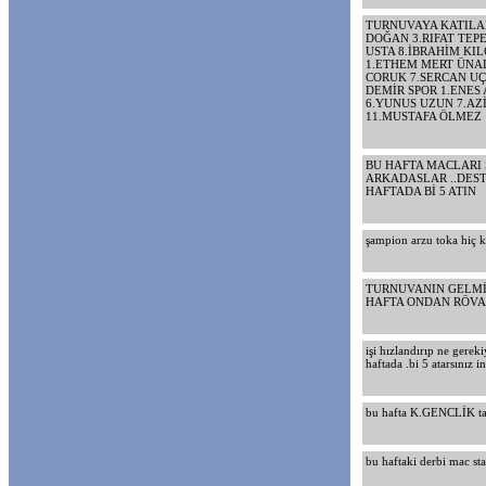
TURNUVAYA KATILAN
DOĞAN 3.RIFAT TEP
USTA 8.İBRAHİM KI
1.ETHEM MERT ÜNAL
CORUK 7.SERCAN U
DEMİR SPOR 1.ENES
6.YUNUS UZUN 7.AZ
11.MUSTAFA ÖLMEZ 
BU HAFTA MACLARI 
ARKADASLAR ..DEST
HAFTADA Bİ 5 ATIN
şampion arzu toka hiç ke
TURNUVANIN GELMİŞ
HAFTA ONDAN RÖVAŞ
işi hızlandırıp ne gere
haftada .bi 5 atarsınız 
bu hafta K.GENCLİK ta
bu haftaki derbi mac st