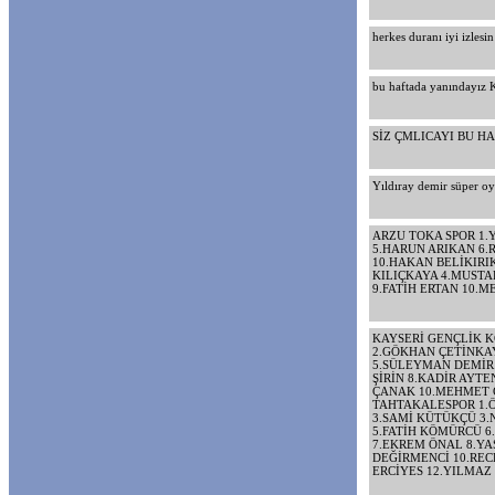
herkes duranı iyi izlesi
bu haftada yanındayız 
SİZ ÇMLICAYI BU H
Yıldıray demir süper o
ARZU TOKA SPOR 1.
5.HARUN ARIKAN 6.
10.HAKAN BELİKIRI
KILIÇKAYA 4.MUSTA
9.FATİH ERTAN 10.
KAYSERİ GENÇLİK K
2.GÖKHAN ÇETİNKAYA
5.SÜLEYMAN DEMİR 
ŞİRİN 8.KADİR AYT
ÇANAK 10.MEHMET 
TAHTAKALESPOR 1.
3.SAMİ KÜTÜKÇÜ 3.
5.FATİH KÖMÜRCÜ 
7.EKREM ÖNAL 8.Y
DEĞİRMENCİ 10.REC
ERCİYES 12.YILMA