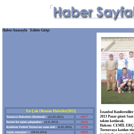
Haber Anasayfa
-
Editör Girişi
En Çok Okunan Haberler(2012)
İstanbul Kızılörenlile
2013 Pazar günü Saat 
Turnuva Haberleri
(Yenilendi)
-
(21.03.2013)
44477
takım katılacak.
İncesu'da seçim çalışmaları -
(4.11.2013)
29356
Hakem: CEMİL ER
Kızılören Futbol Turnuvası soan erdi -
(6.05.2016)
19730
Turnuvaya katılan tüm
Seçim sonuçları ! -
(30.03.2014)
19033