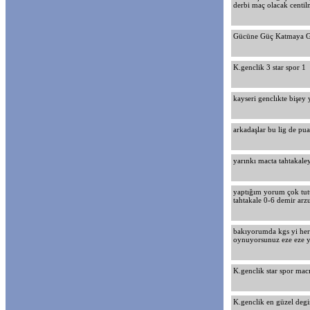
derbi maç olacak centi
Gücüne Güç Katmaya Ge
K.genclik 3 star spor 1
kayseri genclıkte bişey
arkadaşlar bu lig de 
yarınkı macta tahtakaley
yaptığım yorum çok tutu
tahtakale 0-6 demir arz
bakıyorumda kgs yi her
oynuyorsunuz eze eze 
K.genclik star spor mac
K.genclik en güzel degiş