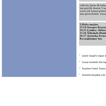
valla hiç kimse ilk haf
kay.genclik demire 5 t
yunus tek basına götürür
ama göreceksiniz. neyse 
2.Hafta maçları
13.14-Starspor-Kayser
14.15-Çamlıca -Sirkec
15.16-Tahtakale-Demi
16.17-Arzutoka-Erciye
Kocaoğlanspor bay
Şimdi Sarıgöl'e ulaşım d
Sosyal tesislerde iftar ba
Kızılören Futbol Turnuva
Kızılören-Şeyşaban yolu 