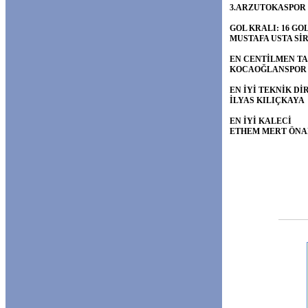
3.ARZUTOKASPOR
GOL KRALI: 16 GO
MUSTAFA USTA Sİ
EN CENTİLMEN T
KOCAOĞLANSPOR
EN İYİ TEKNİK D
İLYAS KILIÇKAYA
EN İYİ KALECİ
ETHEM MERT ÖNA