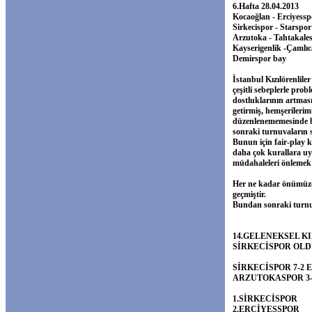
6.Hafta 28.04.2013
Kocaoğlan - Erciyessp
Sirkecispor - Starspor
Arzutoka - Tahtakales
Kayserigenlik -Çamlıc
Demirspor bay
İstanbul Kızılörenlile
çeşitli sebeplerle pro
dostluklarının artması
getirmiş, hemşerilerim
düzenlenememesinde bi
sonraki turnuvaların s
Bunun için fair-play 
daha çok kurallara uy
müdahaleleri önlemek
Her ne kadar önümüzde
geçmiştir.
Bundan sonraki turnuv
14.GELENEKSEL K
SİRKECİSPOR OL
SİRKECİSPOR 7-2
ARZUTOKASPOR 3-
1.SİRKECİSPOR
2.ERCİYESSPOR