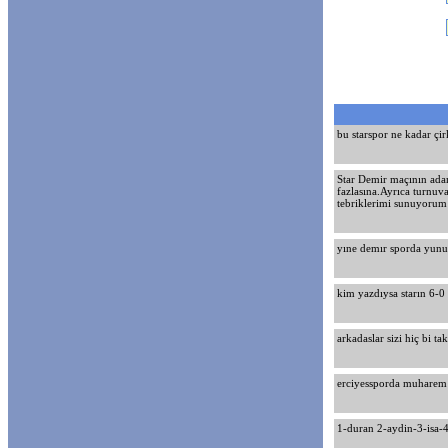
bu starspor ne kadar çi
Star Demir maçının adam
fazlasına.Ayrıca turnuv
tebriklerimi sunuyorum
yıne demır sporda yunu
kim yazdıysa starın 6-0 
arkadaslar sizi hiç bi 
erciyessporda muharem i
1-duran 2-aydin-3-isa-4