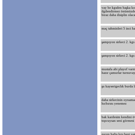
vay be kgsden başka kon
ilgilendirmez önümüzde
biraz daha disiplin olaca
maç tahminleri 5 inci haf
şampıyon sirkeci 2. kgs
şampıyon sirkeci 2. kgs
mustafa abi playof varm
hazır çamurlar turnuva
şu kayserigeclık burda 
daha sirkecinin oynamad
hıcbırını yenemez
bak kardesim kendini öve
topcuysan seni görmesi 
gecen hafta kgs beni ya