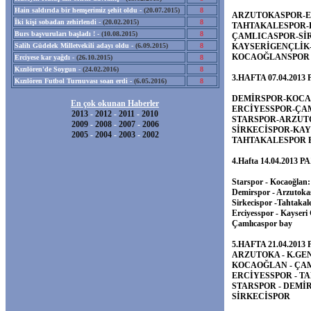
Hain saldırıda bir hemşerimiz şehit oldu -
(20.07.2015)
8
ARZUTOKASPOR-ER
İki kişi sobadan zehirlendi -
(20.02.2015)
8
TAHTAKALESPOR-D
Burs başvuruları başladı ! -
(10.08.2015)
8
ÇAMLICASPOR-SİR
Salih Güdelek Milletvekili adayı oldu -
(6.09.2015)
8
KAYSERİGENÇLİK-
KOCAOĞLANSPOR
Erciyese kar yağdı -
(26.10.2015)
8
Kızılören'de Soygun -
(24.02.2016)
8
3.HAFTA 07.04.2013
Kızılören Futbol Turnuvası soan erdi -
(6.05.2016)
8
DEMİRSPOR-KOCA
En çok okunan Haberler
ERCİYESSPOR-ÇAM
2013
-
2012
-
2011
-
2010
STARSPOR-ARZUTO
2009
-
2008
-
2007
-
2006
SİRKECİSPOR-KAY
2005
-
2004
-
2003
-
2002
TAHTAKALESPOR 
4.Hafta 14.04.2013 
Starspor - Kocaoğlan:
Demirspor - Arzutoka
Sirkecispor -Tahtakal
Erciyesspor - Kayseri 
Çamlıcaspor bay
5.HAFTA 21.04.2013
ARZUTOKA - K.GEN
KOCAOĞLAN - ÇAM
ERCİYESSPOR - TA
STARSPOR - DEMİR
SİRKECİSPOR