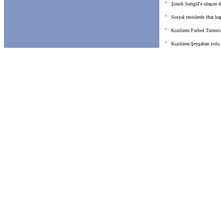
Şimdi Sarıgöl'e ulaşım d
Sosyal tesislerde iftar ba
Kızılören Futbol Turnuva
Kızılören-Şeyşaban yolu 