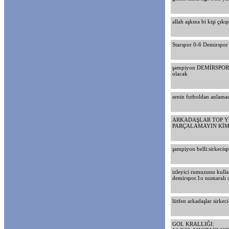
allah aşkına bi kişi çık
Starspor 0-6 Demirspor
şampiyon DEMİRSPOR fi
olacak
senin futboldan anlamad
ARKADAŞLAR TOP YU
PARÇALAMAYIN KİM 
şampiyon belli:sirkecis
izleyici rumuzunu kulla
demirspor.1o numaralı o
lütfen arkadaşlar sirke
GOL KRALLIĞI: