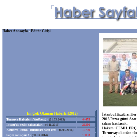
Haber Anasayfa
-
Editör Girişi
En Çok Okunan Haberler(2012)
İstanbul Kızılörenlile
2013 Pazar günü Saat 
Turnuva Haberleri
(Yenilendi)
-
(21.03.2013)
44475
takım katılacak.
İncesu'da seçim çalışmaları -
(4.11.2013)
29356
Hakem: CEMİL ER
Kızılören Futbol Turnuvası soan erdi -
(6.05.2016)
19730
Turnuvaya katılan tüm
Seçim sonuçları ! -
(30.03.2014)
19033