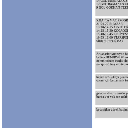
14 GOL MUSTAFA US
12 GOL RAMAZAN U
9 GOL GÖKHAN TEKİ
5.HAFTA MAÇ PROG
21.04.2013 PAZAR
13.10-14.15 ARZUT
14.25-15.30 KOCAO
15.40-16.45 ERCİY
16.55-18.00 STARSP
SİRKECİSPOR BAY
Arkadaslar sampiyon be
kalirsa DEMIRSPOR samp
gorrmiyorum cunku dem
starspor-3 boyle biter sa
bence arzutokayı gözünd
takım için kullanmak is
genç taraftar rumuzlu 
burda yer yok sen galib
kocaoğlan görek bayim