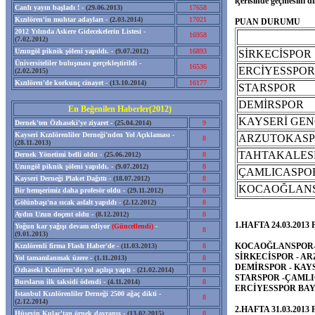
içerisinde geçmesini di
Canlı yayın başladı ! -
(29.06.2013)
17658
Kızılören'in muhtar adayları -
(2.03.2014)
17021
PUAN DURUMU
2012 Yılında Askere Gidecekelerin Listesi -
16958
(7.02.2012)
Uzungöl piknik şöleni yapıldı. -
(9.07.2012)
16893
SİRKECİSPOR
Üniversiteliler buluşması gerçekleştirildi -
16536
ERCİYESSPOR
(2.02.2015)
Kızılören'de korkunç cinayet -
(13.10.2014)
16177
STARSPOR
DEMİRSPOR
En Beğenilen Haberler(2012)
KAYSERİ GEN
Dernek'ten Özhaseki'ye ziyaret -
(25.04.2014)
9
Kayseri Kızılörenliler Derneği'nden Yol Açıklaması -
ARZUTOKAS
8
(28.11.2013)
TAHTAKALES
Dernek Yönetimi belli oldu -
(25.06.2012)
8
Uzungöl piknik şöleni yapıldı. -
(9.07.2012)
8
ÇAMLICASPO
Kayseri Derneği Plaket Dağıttı -
(18.07.2012)
8
KOCAOĞLAN
Bir hemşerimiz daha profesör oldu -
(29.11.2012)
8
Gölünbaşı'na sıcak asfalt yapıldı -
(2.12.2012)
8
Aydın Uzun doçent oldu -
(8.12.2012)
8
1.HAFTA 24.03.2013
Yoğun kar yağışı devam ediyor
(Güncellendi)
-
8
(9.01.2013)
KOCAOĞLANSPOR-
Kızılörenli firma Flash Haber'de -
(11.03.2013)
8
SİRKECİSPOR - AR
Yol tamamlanmak üzere -
(1.11.2013)
8
DEMİRSPOR - KAYS
Özhaseki Kızılören'de yol açılışı yaptı -
(21.02.2014)
8
STARSPOR -ÇAMLIC
Bursların ilk taksidi ödendi -
(4.11.2014)
8
ERCİYESSPOR BA
İstanbul Kızılörenliler Derneği 2500 ağaç dikti -
8
(2.12.2014)
2.HAFTA 31.03.2013
Hüseyin Kulaç'tan örnek davranış -
(13.02.2015)
8