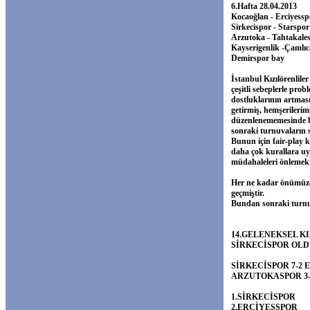
6.Hafta 28.04.2013
Kocaoğlan - Erciyessp
Sirkecispor - Starspor
Arzutoka - Tahtakales
Kayserigenlik -Çamlıc
Demirspor bay
İstanbul Kızılörenlile
çeşitli sebeplerle pro
dostluklarının artması
getirmiş, hemşerilerim
düzenlenememesinde bi
sonraki turnuvaların s
Bunun için fair-play 
daha çok kurallara uy
müdahaleleri önlemek
Her ne kadar önümüzde
geçmiştir.
Bundan sonraki turnuv
14.GELENEKSEL K
SİRKECİSPOR OL
SİRKECİSPOR 7-2
ARZUTOKASPOR 3-
1.SİRKECİSPOR
2.ERCİYESSPOR