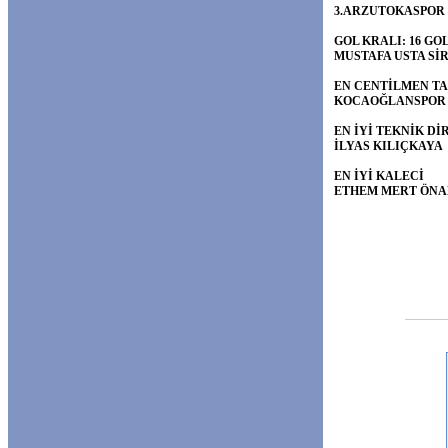
3.ARZUTOKASPOR
GOL KRALI: 16 GO
MUSTAFA USTA Sİ
EN CENTİLMEN T
KOCAOĞLANSPOR
EN İYİ TEKNİK D
İLYAS KILIÇKAYA
EN İYİ KALECİ
ETHEM MERT ÖNA