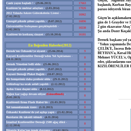
Göçen, "Sağolsun Sayı
Canlı yayın başladı ! -
(29.06.2013)
17663
başlandı, Kurban Bayr
Kızılören'in muhtar adayları -
(2.03.2014)
17026
parası ödeyerek biran
2012 Yılında Askere Gidecekelerin Listesi -
16962
(7.02.2012)
Göçen'in açıklamaları
Uzungöl piknik şöleni yapıldı. -
(9.07.2012)
16896
gün de 1-Grayder ve 1-S
Üniversiteliler buluşması gerçekleştirildi -
2 gün ekzavator Abaş'ı
16538
(2.02.2015)
Şu anda Dozer Koçaklar
Kızılören'de korkunç cinayet -
(13.10.2014)
16181
Dernek başkanı yol yağım
"Yolun yapımında Der
En Beğenilen Haberler(2012)
ÇELİK'E, İncesu Bele
Dernek'ten Özhaseki'ye ziyaret -
(25.04.2014)
9
BEYHAN'a, Kırsal Hiz
Kayseri Kızılörenliler Derneği'nden Yol Açıklaması -
Mehmet YÜCEL'e, Oper
8
(28.11.2013)
eder, şükranlarımı su
Dernek Yönetimi belli oldu -
(25.06.2012)
8
KIZILÖRENLİLER
Uzungöl piknik şöleni yapıldı. -
(9.07.2012)
8
Kayseri Derneği Plaket Dağıttı -
(18.07.2012)
8
Bir hemşerimiz daha profesör oldu -
(29.11.2012)
8
Gölünbaşı'na sıcak asfalt yapıldı -
(2.12.2012)
8
Aydın Uzun doçent oldu -
(8.12.2012)
8
Yoğun kar yağışı devam ediyor
(Güncellendi)
-
8
(9.01.2013)
Kızılörenli firma Flash Haber'de -
(11.03.2013)
8
Yol tamamlanmak üzere -
(1.11.2013)
8
Özhaseki Kızılören'de yol açılışı yaptı -
(21.02.2014)
8
Bursların ilk taksidi ödendi -
(4.11.2014)
8
İstanbul Kızılörenliler Derneği 2500 ağaç dikti -
8
(2.12.2014)
Hüseyin Kulaç'tan örnek davranış -
(13.02.2015)
8