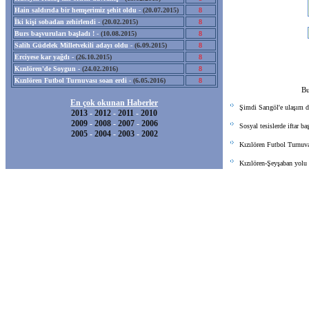
Hain saldırıda bir hemşerimiz şehit oldu -
(20.07.2015)
8
İki kişi sobadan zehirlendi -
(20.02.2015)
8
Burs başvuruları başladı ! -
(10.08.2015)
8
Salih Güdelek Milletvekili adayı oldu -
(6.09.2015)
8
Erciyese kar yağdı -
(26.10.2015)
8
Kızılören'de Soygun -
(24.02.2016)
8
Kızılören Futbol Turnuvası soan erdi -
(6.05.2016)
8
Bu
En çok okunan Haberler
Şimdi Sarıgöl'e ulaşım d
2013
-
2012
-
2011
-
2010
2009
-
2008
-
2007
-
2006
Sosyal tesislerde iftar ba
2005
-
2004
-
2003
-
2002
Kızılören Futbol Turnuva
Kızılören-Şeyşaban yolu 