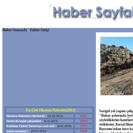
Haber Anasayfa
-
Editör Girişi
En Çok Okunan Haberler(2012)
Sarıgöl yol yapım çalı
"Bahar aylarında Şeyh
Turnuva Haberleri
(Yenilendi)
-
(21.03.2013)
44486
söylediklerini hatırl
İncesu'da seçim çalışmaları -
(4.11.2013)
29360
ettiklerini, Kırsal H
Kızılören Futbol Turnuvası soan erdi -
(6.05.2016)
19732
Bayramı'ndan önce başl
Seçim sonuçları ! -
(30.03.2014)
19038