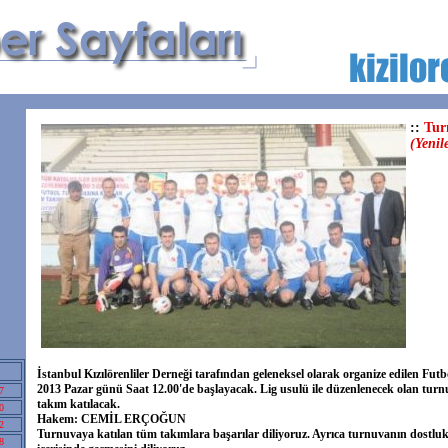
::
Tur
(Yenil
İstanbul Kızılörenliler Derneği tarafından geleneksel olarak organize edilen Fut
2013 Pazar günü Saat 12.00'de başlayacak. Lig usulü ile düzenlenecek olan tur
7
takım katılacak.
0
Hakem: CEMİL ERÇOĞUN
2
Turnuvaya katılan tüm takımlara başarılar diliyoruz. Ayrıca turnuvanın dostluk
8