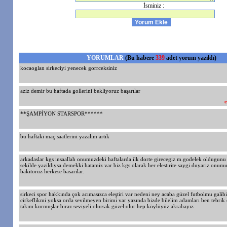
İsminiz :
YORUMLAR
(Bu habere
339
adet yorum yazıldı)
kocaoglan sirkeciyi yenecek gorrceksiniz
aziz demir bu haftada gollerini bekliyoruz başarılar
e
**ŞAMPİYON STARSPOR******
bu haftaki maç saatlerini yazalım artık
arkadaslar kgs insaallah onumuzdeki haftalarda ilk dorte girecegiz m.godelek oldugun
sekilde yazildiysa demekki hatamiz var biz kgs olarak her elestirite saygi duyariz.onum
bakitoruz herkese basarilar.
sirkeci spor hakkında çok acımasızca eleştiri var nedeni ney acaba güzel futbolmu galib
cirkeflikmi yoksa orda sevilmeyen birimi var yazında bizde bilelim adamları ben tebrik
takım kurmuşlar biraz seviyeli olursak güzel olur hep köylüyüz akrabayız