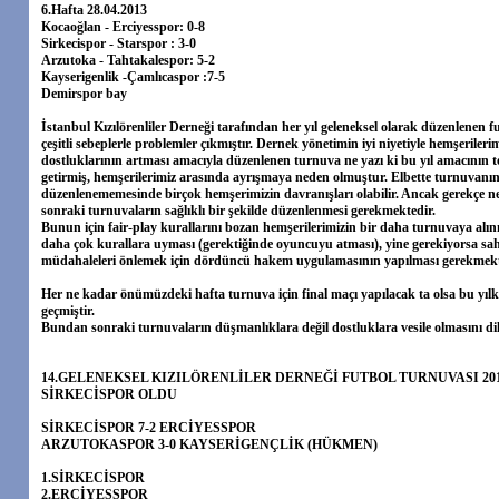
6.Hafta 28.04.2013
Kocaoğlan - Erciyesspor: 0-8
Sirkecispor - Starspor : 3-0
Arzutoka - Tahtakalespor: 5-2
Kayserigenlik -Çamlıcaspor :7-5
Demirspor bay
İstanbul Kızılörenliler Derneği tarafından her yıl geleneksel olarak düzenlenen 
çeşitli sebeplerle problemler çıkmıştır. Dernek yönetimin iyi niyetiyle hemşeriler
dostluklarının artması amacıyla düzenlenen turnuva ne yazı ki bu yıl amacının ter
getirmiş, hemşerilerimiz arasında ayrışmaya neden olmuştur. Elbette turnuvanın s
düzenlenememesinde birçok hemşerimizin davranışları olabilir. Ancak gerekçe n
sonraki turnuvaların sağlıklı bir şekilde düzenlenmesi gerekmektedir.
Bunun için fair-play kurallarını bozan hemşerilerimizin bir daha turnuvaya al
daha çok kurallara uyması (gerektiğinde oyuncuyu atması), yine gerekiyorsa sa
müdahaleleri önlemek için dördüncü hakem uygulamasının yapılması gerekmekt
Her ne kadar önümüzdeki hafta turnuva için final maçı yapılacak ta olsa bu yıl
geçmiştir.
Bundan sonraki turnuvaların düşmanlıklara değil dostluklara vesile olmasını dil
14.GELENEKSEL KIZILÖRENLİLER DERNEĞİ FUTBOL TURNUVASI 20
SİRKECİSPOR OLDU
SİRKECİSPOR 7-2 ERCİYESSPOR
ARZUTOKASPOR 3-0 KAYSERİGENÇLİK (HÜKMEN)
1.SİRKECİSPOR
2.ERCİYESSPOR