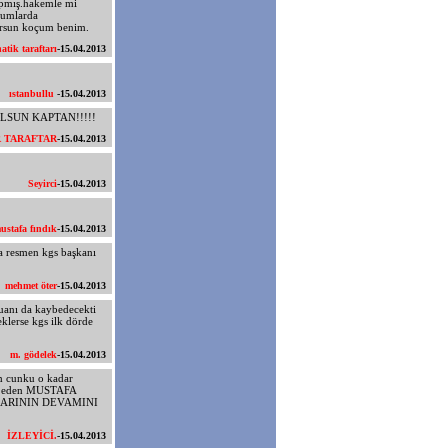
apmış.hakemle mi
rumlarda
yorsun koçum benim.
natik taraftarı
-15.04.2013
ıstanbullu
-15.04.2013
SUN KAPTAN!!!!!
R TARAFTAR
-15.04.2013
Seyirci
-15.04.2013
ustafa fındık
-15.04.2013
a resmen kgs başkanı
mehmet öter
-15.04.2013
puanı da kaybedecekti
eklerse kgs ilk dörde
m. gödelek
-15.04.2013
um cunku o kadar
lik eden MUSTAFA
ARININ DEVAMINI
İZLEYİCİ.
-15.04.2013