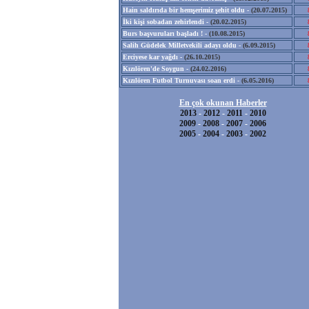
Hain saldırıda bir hemşerimiz şehit oldu -
(20.07.2015)
İki kişi sobadan zehirlendi -
(20.02.2015)
Burs başvuruları başladı ! -
(10.08.2015)
Salih Güdelek Milletvekili adayı oldu -
(6.09.2015)
Erciyese kar yağdı -
(26.10.2015)
Kızılören'de Soygun -
(24.02.2016)
Kızılören Futbol Turnuvası soan erdi -
(6.05.2016)
En çok okunan Haberler
2013
-
2012
-
2011
-
2010
2009
-
2008
-
2007
-
2006
2005
-
2004
-
2003
-
2002