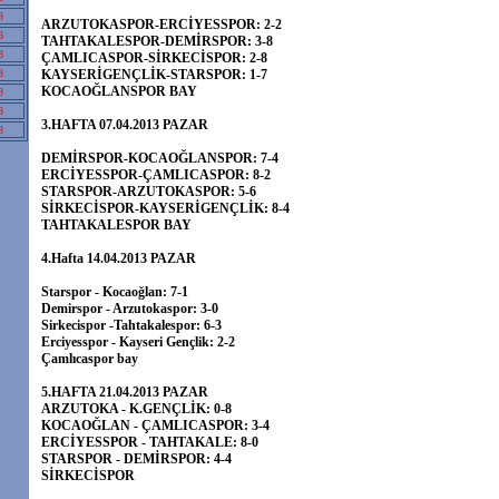
8
ARZUTOKASPOR-ERCİYESSPOR: 2-2
8
TAHTAKALESPOR-DEMİRSPOR: 3-8
8
ÇAMLICASPOR-SİRKECİSPOR: 2-8
8
KAYSERİGENÇLİK-STARSPOR: 1-7
KOCAOĞLANSPOR BAY
8
8
3.HAFTA 07.04.2013 PAZAR
8
DEMİRSPOR-KOCAOĞLANSPOR: 7-4
ERCİYESSPOR-ÇAMLICASPOR: 8-2
STARSPOR-ARZUTOKASPOR: 5-6
SİRKECİSPOR-KAYSERİGENÇLİK: 8-4
TAHTAKALESPOR BAY
4.Hafta 14.04.2013 PAZAR
Starspor - Kocaoğlan: 7-1
Demirspor - Arzutokaspor: 3-0
Sirkecispor -Tahtakalespor: 6-3
Erciyesspor - Kayseri Gençlik: 2-2
Çamlıcaspor bay
5.HAFTA 21.04.2013 PAZAR
ARZUTOKA - K.GENÇLİK: 0-8
KOCAOĞLAN - ÇAMLICASPOR: 3-4
ERCİYESSPOR - TAHTAKALE: 8-0
STARSPOR - DEMİRSPOR: 4-4
SİRKECİSPOR