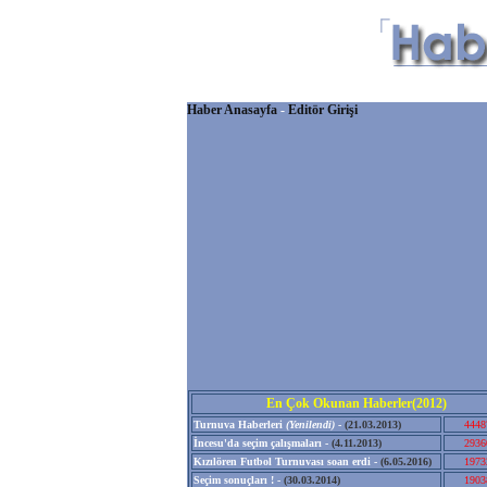
Haber Anasayfa
-
Editör Girişi
En Çok Okunan Haberler(2012)
Turnuva Haberleri
(Yenilendi)
-
(21.03.2013)
4448
İncesu'da seçim çalışmaları -
(4.11.2013)
2936
Kızılören Futbol Turnuvası soan erdi -
(6.05.2016)
1973
Seçim sonuçları ! -
(30.03.2014)
1903