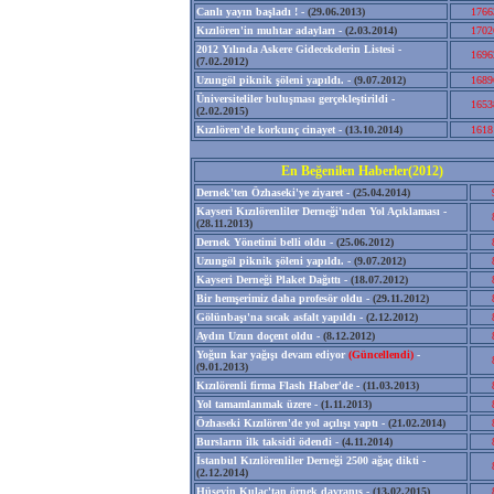
Canlı yayın başladı ! -
(29.06.2013)
1766
Kızılören'in muhtar adayları -
(2.03.2014)
1702
2012 Yılında Askere Gidecekelerin Listesi -
1696
(7.02.2012)
Uzungöl piknik şöleni yapıldı. -
(9.07.2012)
1689
Üniversiteliler buluşması gerçekleştirildi -
1653
(2.02.2015)
Kızılören'de korkunç cinayet -
(13.10.2014)
1618
En Beğenilen Haberler(2012)
Dernek'ten Özhaseki'ye ziyaret -
(25.04.2014)
Kayseri Kızılörenliler Derneği'nden Yol Açıklaması -
(28.11.2013)
Dernek Yönetimi belli oldu -
(25.06.2012)
Uzungöl piknik şöleni yapıldı. -
(9.07.2012)
Kayseri Derneği Plaket Dağıttı -
(18.07.2012)
Bir hemşerimiz daha profesör oldu -
(29.11.2012)
Gölünbaşı'na sıcak asfalt yapıldı -
(2.12.2012)
Aydın Uzun doçent oldu -
(8.12.2012)
Yoğun kar yağışı devam ediyor
(Güncellendi)
-
(9.01.2013)
Kızılörenli firma Flash Haber'de -
(11.03.2013)
Yol tamamlanmak üzere -
(1.11.2013)
Özhaseki Kızılören'de yol açılışı yaptı -
(21.02.2014)
Bursların ilk taksidi ödendi -
(4.11.2014)
İstanbul Kızılörenliler Derneği 2500 ağaç dikti -
(2.12.2014)
Hüseyin Kulaç'tan örnek davranış -
(13.02.2015)