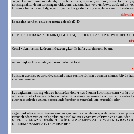
şu çakal arkadaşımızı merak ediyorum.bu sirkecisporun ne yanlışını görmüş.kime ne y
tartışmış,rakibiyle mi tartışmış.ne olduğunu yaz.sana hak vereyim.böyle abuk subuk yo
bulunma.herhalde sen bilgisayarını yeni aldın galiba ki böyle şeylerle kendini kandırı
sirkeci fa
kocaoglan gerıden gelıyoerr tamm gelecek :D :D
DEMİR SPORDA AZİZ DEMİR ÇOGU GENÇLERDEN GÜZEL OYNUYOR.HELAL OL
Bİ
Cemil yaktın takımı kadronun düzgün çıkar ilk hafta gibi dengeyi bozma
selcuk başkan böyle hata yapılırmı derhal istifa et
m
bu kadar acemice oyuncu degişikligi olmaz cemille lütfinin oyundan cıkması büyük hat
macı erciyese verdi
kgs başkanının yapmış oldugu hatalardan dolayı kgs 3 puanı kacırmıştır şansı var ki 1 
cok amatörce bi hata selcuk beyin derhal istifa etmesi ve geriye kalan maclarda yedek b
girer eger selcuk oynarsa kocaoglanla beraber sonunculuk icin mücadele eder
degerlı arkadaslar su an turnuvanın en genc oyuncuları demir sporda ve tebrik ediyor
tercubelı adam varken onlar cıkıp en guzel oyunu oynamaya calısıyor ve onlara lider
GUDELEK VE AZİZ DEMİRİ TEBRİK EDER SAMPIYONLUK YOLUNDA BASARIL
DİLERİM ^^SAMPIYON DEMİRSPOR^^