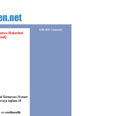
8.08.2026 Cumartesi
nuva Haberleri
endi)
bol Turnuvası 24 mart
nuvaya toplam 10
 ve centilmenlik