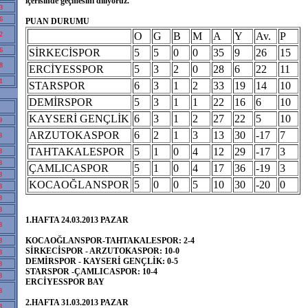
içerisinde geçmesini diliyoruz.
3
6
PUAN DURUMU
2
O
G
B
M
A
Y
Av.
P
6
SİRKECİSPOR
5
5
0
0
35
9
26
15
8
ERCİYESSPOR
5
3
2
0
28
6
22
11
1
STARSPOR
6
3
1
2
33
19
14
10
DEMİRSPOR
5
3
1
1
22
16
6
10
KAYSERİ GENÇLİK
6
3
1
2
27
22
5
10
9
ARZUTOKASPOR
6
2
1
3
13
30
-17
7
8
TAHTAKALESPOR
5
1
0
4
12
29
-17
3
8
8
ÇAMLICASPOR
5
1
0
4
17
36
-19
3
8
KOCAOĞLANSPOR
5
0
0
5
10
30
-20
0
8
8
8
1.HAFTA 24.03.2013 PAZAR
8
KOCAOĞLANSPOR-TAHTAKALESPOR: 2-4
8
SİRKECİSPOR - ARZUTOKASPOR: 10-0
8
DEMİRSPOR - KAYSERİ GENÇLİK: 0-5
8
STARSPOR -ÇAMLICASPOR: 10-4
8
ERCİYESSPOR BAY
8
2.HAFTA 31.03.2013 PAZAR
8