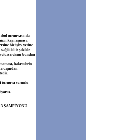
futbol turnuvasında
imizin kaynaşması,
sine bir işlev yerine
ağlıklı bir şekilde
e olursa olsun bundan
ınmaması, hakemlerin
ha dışından
edir.
ki turnuva sorunlu
iyoruz.
13 ŞAMPİYONU