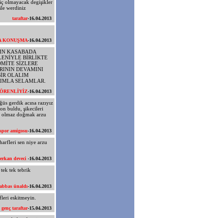
hiç olmayacak degişikler
ile werdiniz
taraftar
-16.04.2013
A KONUŞMA
-16.04.2013
ZIN KASABADA
ENİYLE BİRLİKTE
OMİTE SİZLERE
RININ DEVAMINI
İR OLALIM
RIMLA SELAMLAR.
LÖRENLİYİZ
-16.04.2013
ğüs gerdik acına razıyız
on buldu, şikecileri
ip olmaz doğmak arzu
aspor amigosu
-16.04.2013
arfleri sen niye arzu
serkan deveci
-16.04.2013
tek tek tebrik
abbas ünaldı
-16.04.2013
leri eskitmeyin.
genç taraftar
-15.04.2013