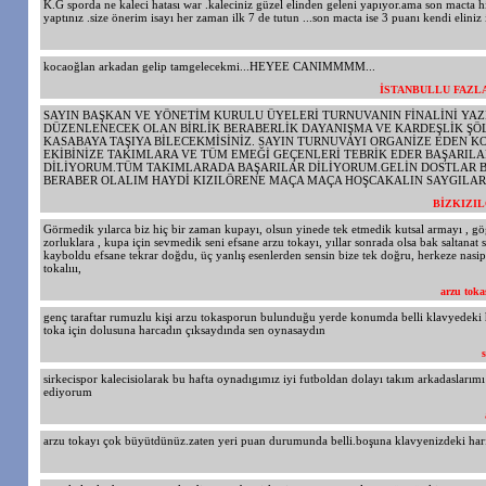
K.G sporda ne kaleci hatası war .kaleciniz güzel elinden geleni yapıyor.ama son macta 
yaptınız .size önerim isayı her zaman ilk 7 de tutun ...son macta ise 3 puanı kendi eliniz 
kocaoğlan arkadan gelip tamgelecekmi...HEYEE CANIMMMM...
İSTANBULLU FAZL
SAYIN BAŞKAN VE YÖNETİM KURULU ÜYELERİ TURNUVANIN FİNALİNİ YA
DÜZENLENECEK OLAN BİRLİK BERABERLİK DAYANIŞMA VE KARDEŞLİK ŞÖL
KASABAYA TAŞIYA BİLECEKMİSİNİZ. SAYIN TURNUVAYI ORGANİZE EDEN K
EKİBİNİZE TAKIMLARA VE TÜM EMEĞİ GEÇENLERİ TEBRİK EDER BAŞARILA
DİLİYORUM.TÜM TAKIMLARADA BAŞARILAR DİLİYORUM.GELİN DOSTLAR B
BERABER OLALIM HAYDİ KIZILÖRENE MAÇA MAÇA HOŞCAKALIN SAYGILA
BİZKIZI
Görmedik yılarca biz hiç bir zaman kupayı, olsun yinede tek etmedik kutsal armayı , gö
zorluklara , kupa için sevmedik seni efsane arzu tokayı, yıllar sonrada olsa bak saltanat s
kayboldu efsane tekrar doğdu, üç yanlış esenlerden sensin bize tek doğru, herkeze nas
tokalııı,
arzu tok
genç taraftar rumuzlu kişi arzu tokasporun bulunduğu yerde konumda belli klavyedeki h
toka için dolusuna harcadın çıksaydında sen oynasaydın
sirkecispor kalecisiolarak bu hafta oynadıgımız iyi futboldan dolayı takım arkadaslarımı 
ediyorum
arzu tokayı çok büyütdünüz.zaten yeri puan durumunda belli.boşuna klavyenizdeki harf