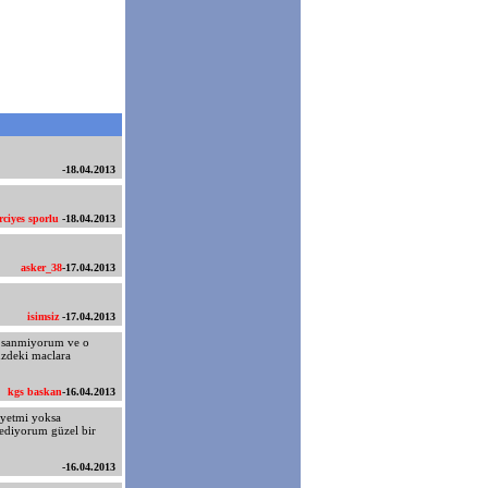
-18.04.2013
rciyes sporlu
-18.04.2013
asker_38
-17.04.2013
isimsiz
-17.04.2013
u sanmiyorum ve o
uzdeki maclara
kgs baskan
-16.04.2013
iyetmi yoksa
 ediyorum güzel bir
-16.04.2013