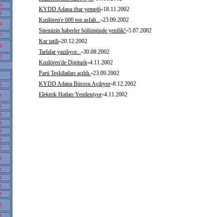
0
-
KYDD Adana iftar yemeği
18.11.2002
1
-
Kızılören'e 600 ton asfalt...
23.09.2002
4
-
Sitemizin haberler bölümünde yenilik!
5.07.2002
7
-
Kar tatili
20.12.2002
6
-
Tarlalar yazılıyor...
30.08.2002
3
-
Kızılören'de Digiturk
4.11.2002
-
Parti Teşkilatları açıldı.
23.09.2002
-
KYDD Adana Bürosu Açılıyor
8.12.2002
9
-
Elektrik Hatları Yenileniyor
4.11.2002
8
8
8
8
8
8
8
8
8
8
8
8
8
8