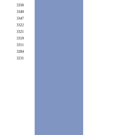
3350
3349
3347
3322
3321
3319
3311
3284
3231