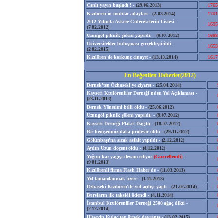
Canlı yayın başladı ! -
(29.06.2013)
1765
Kızılören'in muhtar adayları -
(2.03.2014)
1701
2012 Yılında Askere Gidecekelerin Listesi -
1695
(7.02.2012)
Uzungöl piknik şöleni yapıldı. -
(9.07.2012)
1688
Üniversiteliler buluşması gerçekleştirildi -
1653
(2.02.2015)
Kızılören'de korkunç cinayet -
(13.10.2014)
1617
En Beğenilen Haberler(2012)
Dernek'ten Özhaseki'ye ziyaret -
(25.04.2014)
Kayseri Kızılörenliler Derneği'nden Yol Açıklaması -
(28.11.2013)
Dernek Yönetimi belli oldu -
(25.06.2012)
Uzungöl piknik şöleni yapıldı. -
(9.07.2012)
Kayseri Derneği Plaket Dağıttı -
(18.07.2012)
Bir hemşerimiz daha profesör oldu -
(29.11.2012)
Gölünbaşı'na sıcak asfalt yapıldı -
(2.12.2012)
Aydın Uzun doçent oldu -
(8.12.2012)
Yoğun kar yağışı devam ediyor
(Güncellendi)
-
(9.01.2013)
Kızılörenli firma Flash Haber'de -
(11.03.2013)
Yol tamamlanmak üzere -
(1.11.2013)
Özhaseki Kızılören'de yol açılışı yaptı -
(21.02.2014)
Bursların ilk taksidi ödendi -
(4.11.2014)
İstanbul Kızılörenliler Derneği 2500 ağaç dikti -
(2.12.2014)
Hüseyin Kulaç'tan örnek davranış -
(13.02.2015)