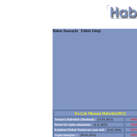
Haber Anasayfa
-
Editör Girişi
En Çok Okunan Haberler(2012)
Turnuva Haberleri
(Yenilendi)
-
(21.03.2013)
4445
İncesu'da seçim çalışmaları -
(4.11.2013)
2934
Kızılören Futbol Turnuvası soan erdi -
(6.05.2016)
1972
Seçim sonuçları ! -
(30.03.2014)
1902