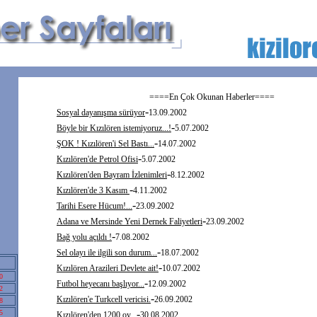
====En Çok Okunan Haberler====
-
Sosyal dayanışma sürüyor
13.09.2002
-
Böyle bir Kızılören istemiyoruz...!
5.07.2002
-
ŞOK ! Kızılören'i Sel Bastı...
14.07.2002
-
Kızılören'de Petrol Ofisi
5.07.2002
-
Kızılören'den Bayram İzlenimleri
8.12.2002
-
Kızılören'de 3 Kasım
4.11.2002
-
Tarihi Esere Hücum!...
23.09.2002
-
Adana ve Mersinde Yeni Dernek Faliyetleri
23.09.2002
-
Bağ yolu açıldı !
7.08.2002
-
Sel olayı ile ilgili son durum...
18.07.2002
-
Kızılören Arazileri Devlete ait!
10.07.2002
0
-
Futbol heyecanı başlıyor...
12.09.2002
2
-
Kızılören'e Turkcell vericisi.
26.09.2002
8
-
5
Kızılören'den 1200 oy...
30.08.2002