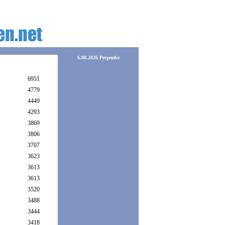
6.08.2026 Perşembe
6951
4779
4449
4293
3869
3806
3707
3623
3613
3613
3520
3488
3444
3418